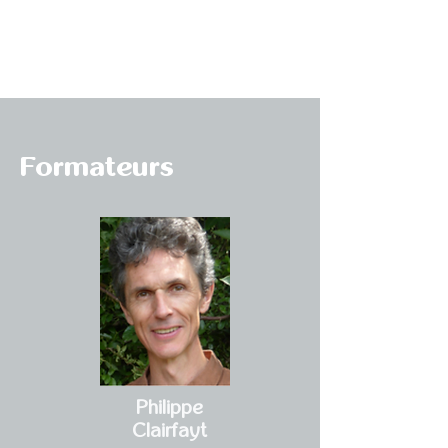
04
dimanche
05
Formateurs
Philippe
Clairfayt