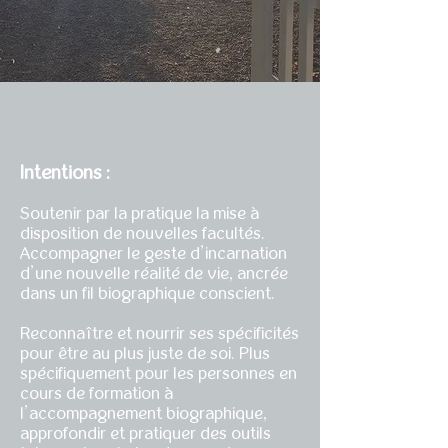
Intentions :
Soutenir par la pratique la mise à
disposition de nouvelles facultés.
Accompagner le geste d’incarnation
d’une nouvelle réalité de vie, ancrée
dans un fil biographique conscient.
Reconnaître et nourrir ses spécificités
pour être au plus juste de soi. Plus
spécifiquement pour les personnes en
cours de formation à
l’accompagnement biographique,
approfondir et pratiquer des outils