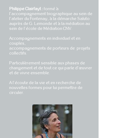
Philippe Clairfayt :
formé à
l’accompagnement biographique au sein de
l’atelier du Fontenay, à la démarche Saluto
auprès de G.
Lemonde et à la médiation au
sein de l’école de Médiation CNV.
Accompagnements en individuel et en
couples,
accompagnements de porteurs de projets
collectifs.
Particulièrement sensible aux phases de
changement et de tout ce qui parle d’œuvrer
et de vivre ensemble.
A l’écoute de la vie et en recherche de
nouvelles formes pour lui permettre de
circuler.